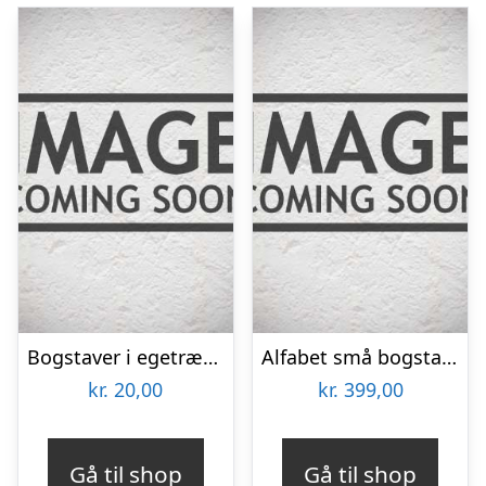
Bogstaver i egetræfiner – køb enkeltvis – Elegant version
Alfabet små bogstaver A-Å – Træ
kr.
20,00
kr.
399,00
Gå til shop
Gå til shop