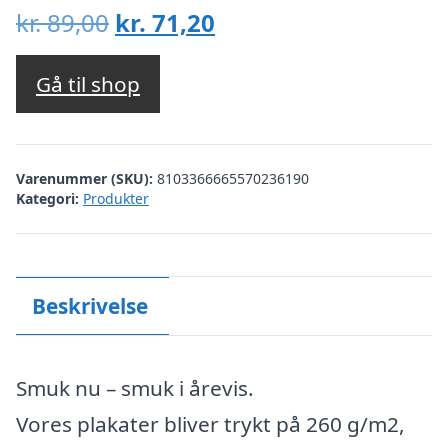
Den
Den
kr.
89,00
kr.
71,20
oprindelige
aktuelle
pris
pris
Gå til shop
var:
er:
kr. 89,00.
kr. 71,20.
Varenummer (SKU):
8103366665570236190
Kategori:
Produkter
Beskrivelse
Smuk nu – smuk i årevis.
Vores plakater bliver trykt på 260 g/m2,