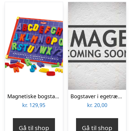
Magnetiske bogstaver – Sæt med tavle
Bogstaver i egetræfiner – køb enkeltvis – Elegant version
kr.
129,95
kr.
20,00
Gå til shop
Gå til shop