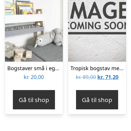
Bogstaver små i egetræfiner – enkeltvis
Tropisk bogstav med navn – Plakat
Den
Den
kr.
20,00
kr.
89,00
kr.
71,20
oprindelige
aktue
pris
pris
Gå til shop
Gå til shop
var:
er:
kr. 89,00.
kr. 7