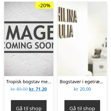
-20%
Tropisk bogstav med navn – Plakat
Bogstaver i egetræfiner – køb enkeltvis
Den
Den
kr.
89,00
kr.
71,20
kr.
20,00
oprindelige
aktuelle
pris
pris
Gå til shop
Gå til shop