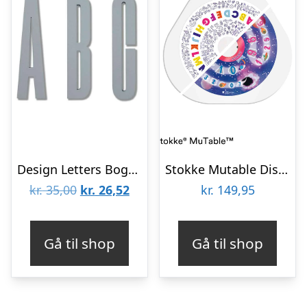
Design Letters Bogstaver – grå
Stokke Mutable Diskcover – Bogstaver og Tal
Den
Den
kr.
35,00
kr.
26,52
kr.
149,95
oprindelige
aktuelle
pris
pris
Gå til shop
Gå til shop
var:
er:
kr. 35,00.
kr. 26,52.