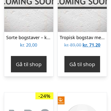
Sorte bogstaver – køb enkeltvis
Tropisk bogstav med navn – Plakat
Den
Den
kr.
20,00
kr.
89,00
kr.
71,20
oprindelige
aktue
pris
pris
Gå til shop
Gå til shop
var:
er:
kr. 89,00.
kr. 7
-24%