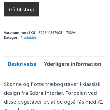
oprindelige
aktuelle
pris
pris
Gå til shop
var:
er:
kr. 19,00.
kr. 15,20.
Varenummer (SKU):
8798403379051173394
Kategori:
Produkter
Beskrivelse
Yderligere information
Skønne og flotte træbogstaver i klassisk
design fra Sebra Interiør. Fordelen ved
disse bogstaver er, at de også fås med Æ,